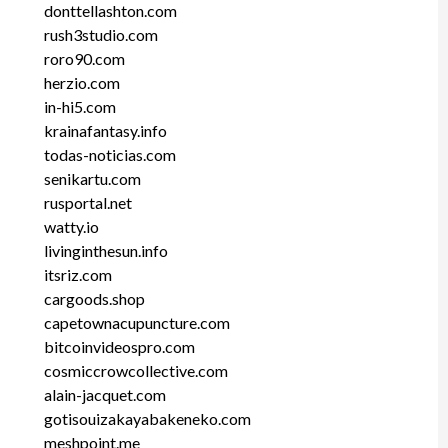
donttellashton.com
rush3studio.com
roro90.com
herzio.com
in-hi5.com
krainafantasy.info
todas-noticias.com
senikartu.com
rusportal.net
watty.io
livinginthesun.info
itsriz.com
cargoods.shop
capetownacupuncture.com
bitcoinvideospro.com
cosmiccrowcollective.com
alain-jacquet.com
gotisouizakayabakeneko.com
meshpoint.me