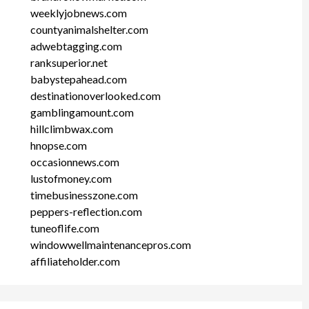
weeklyjobnews.com
countyanimalshelter.com
adwebtagging.com
ranksuperior.net
babystepahead.com
destinationoverlooked.com
gamblingamount.com
hillclimbwax.com
hnopse.com
occasionnews.com
lustofmoney.com
timebusinesszone.com
peppers-reflection.com
tuneoflife.com
windowwellmaintenancepros.com
affiliateholder.com