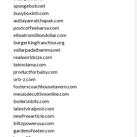
spongebob.net
busyboxintl.com
auttayanratchapak.com
postcoffeebarva.com
elteatromilliondollar.com
burgerkingfranchise.org
vallarpadathamma.net
realworldsize.com
teknolama.com
productforbaby.com
orb-z.com
fosterscoachhousetavern.com
mesasdecultivoonline.com
boilersnbits.com
latestviralpost.com
newfreearticle.com
blitzpowerusa.com
gardenofeaten.com