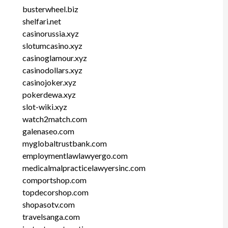
busterwheel.biz
shelfari.net
casinorussia.xyz
slotumcasino.xyz
casinoglamour.xyz
casinodollars.xyz
casinojoker.xyz
pokerdewa.xyz
slot-wiki.xyz
watch2match.com
galenaseo.com
myglobaltrustbank.com
employmentlawlawyergo.com
medicalmalpracticelawyersinc.com
comportshop.com
topdecorshop.com
shopasotv.com
travelsanga.com