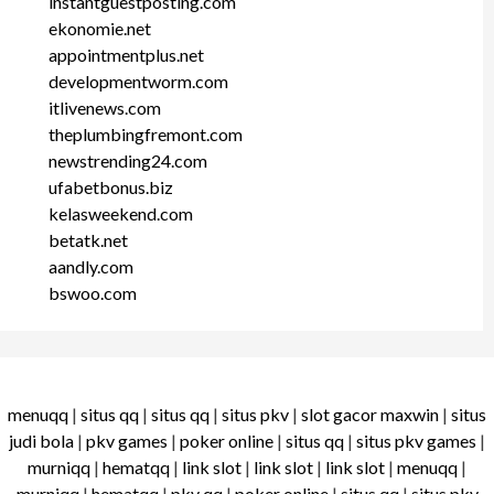
instantguestposting.com
ekonomie.net
appointmentplus.net
developmentworm.com
itlivenews.com
theplumbingfremont.com
newstrending24.com
ufabetbonus.biz
kelasweekend.com
betatk.net
aandly.com
bswoo.com
menuqq
|
situs qq
|
situs qq
|
situs pkv
|
slot gacor maxwin
|
situs
judi bola
|
pkv games
|
poker online
|
situs qq
|
situs pkv games
|
murniqq
|
hematqq
|
link slot
|
link slot
|
link slot
|
menuqq
|
murniqq
|
hematqq
|
pkv qq
|
poker online
|
situs qq
|
situs pkv