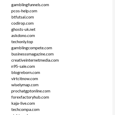
gamblingfunnels.com
pcos-help.com
btfutsal.com
codirop.com
ghosts-uk.net
askdono.com
techonly.top
gamblingcompete.com
businesssmagazine.com
creativeinternetmedia.com
n95-sale.com
blogreborn.com
virtcitnow.com
wiselymap.com
prochatgptonline.com
forexfactoryhub.com
kaja-live.com
techcompa.com