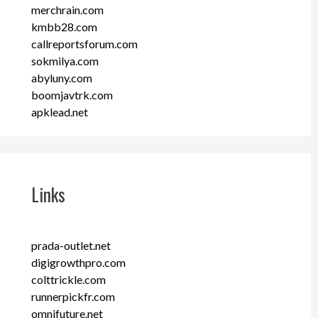
merchrain.com
kmbb28.com
callreportsforum.com
sokmilya.com
abyluny.com
boomjavtrk.com
apklead.net
Links
prada-outlet.net
digigrowthpro.com
colttrickle.com
runnerpickfr.com
omnifuture.net