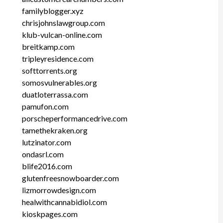
familyblogger.xyz
chrisjohnslawgroup.com
klub-vulcan-online.com
breitkamp.com
tripleyresidence.com
softtorrents.org
somosvulnerables.org
duatloterrassa.com
pamufon.com
porscheperformancedrive.com
tamethekraken.org
lutzinator.com
ondasrl.com
blife2016.com
glutenfreesnowboarder.com
lizmorrowdesign.com
healwithcannabidiol.com
kioskpages.com