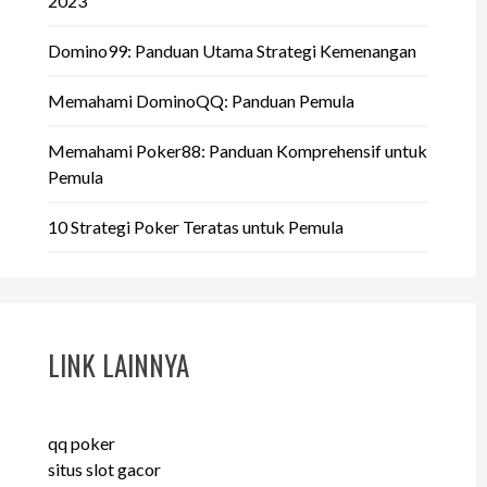
2023
Domino99: Panduan Utama Strategi Kemenangan
Memahami DominoQQ: Panduan Pemula
Memahami Poker88: Panduan Komprehensif untuk
Pemula
10 Strategi Poker Teratas untuk Pemula
LINK LAINNYA
qq poker
situs slot gacor