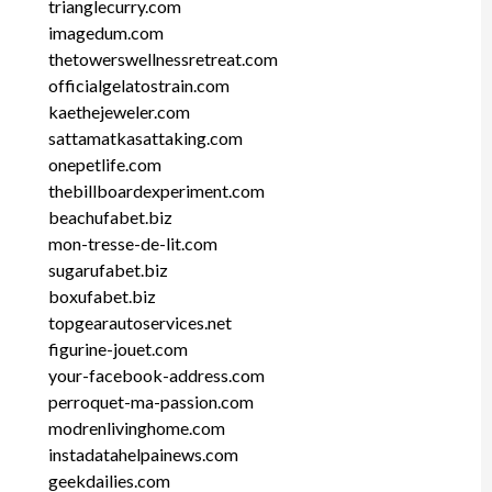
trianglecurry.com
imagedum.com
thetowerswellnessretreat.com
officialgelatostrain.com
kaethejeweler.com
sattamatkasattaking.com
onepetlife.com
thebillboardexperiment.com
beachufabet.biz
mon-tresse-de-lit.com
sugarufabet.biz
boxufabet.biz
topgearautoservices.net
figurine-jouet.com
your-facebook-address.com
perroquet-ma-passion.com
modrenlivinghome.com
instadatahelpainews.com
geekdailies.com