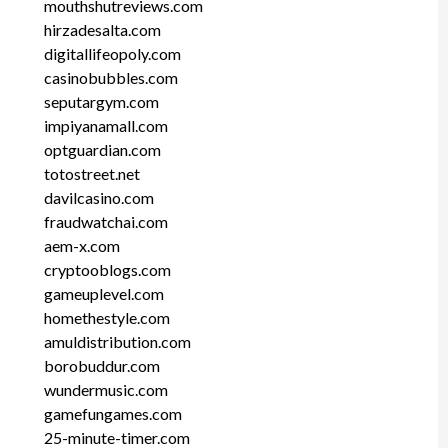
mouthshutreviews.com
hirzadesalta.com
digitallifeopoly.com
casinobubbles.com
seputargym.com
impiyanamall.com
optguardian.com
totostreet.net
davilcasino.com
fraudwatchai.com
aem-x.com
cryptooblogs.com
gameuplevel.com
homethestyle.com
amuldistribution.com
borobuddur.com
wundermusic.com
gamefungames.com
25-minute-timer.com