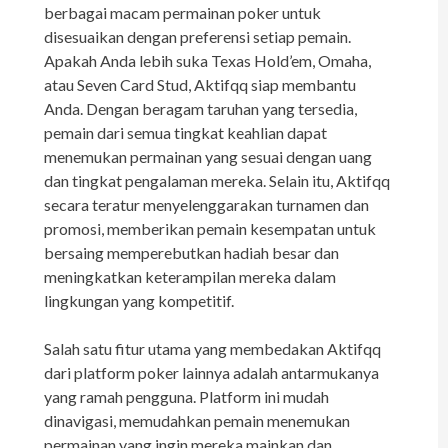
berbagai macam permainan poker untuk
pkv
disesuaikan dengan preferensi setiap pemain.
pkv
Apakah Anda lebih suka Texas Hold’em, Omaha,
pkv
atau Seven Card Stud, Aktifqq siap membantu
pkv
Anda. Dengan beragam taruhan yang tersedia,
pemain dari semua tingkat keahlian dapat
poker
menemukan permainan yang sesuai dengan uang
poker
dan tingkat pengalaman mereka. Selain itu, Aktifqq
poker
secara teratur menyelenggarakan turnamen dan
pkv
promosi, memberikan pemain kesempatan untuk
bersaing memperebutkan hadiah besar dan
pkv
meningkatkan keterampilan mereka dalam
pkv
lingkungan yang kompetitif.
bandarqq
pkv
Salah satu fitur utama yang membedakan Aktifqq
dari platform poker lainnya adalah antarmukanya
qq
yang ramah pengguna. Platform ini mudah
pkv games
dinavigasi, memudahkan pemain menemukan
pkv
permainan yang ingin mereka mainkan dan