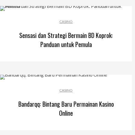
slot gacor hari ini
CASINO
Sensasi dan Strategi Bermain BD Koprok:
Panduan untuk Pemula
CASINO
Bandarqq: Bintang Baru Permainan Kasino
Online