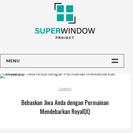
Skip
to
content
MENU
Posts
Home
Older posts
navigation
Poker
CASINO
Slot
Bebaskan Jiwa Anda dengan Permainan
Casino
Mendebarkan RoyalQQ
SBOBET
Togel