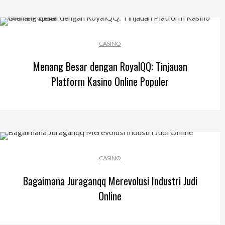
pkv
pkv
pkv
CASINO
pkv
Menang Besar dengan RoyalQQ: Tinjauan
poker
Platform Kasino Online Populer
poker
poker
pkv
pkv
pkv
bandarqq
CASINO
pkv
Bagaimana Juraganqq Merevolusi Industri Judi
qq
Online
pkv games
pkv