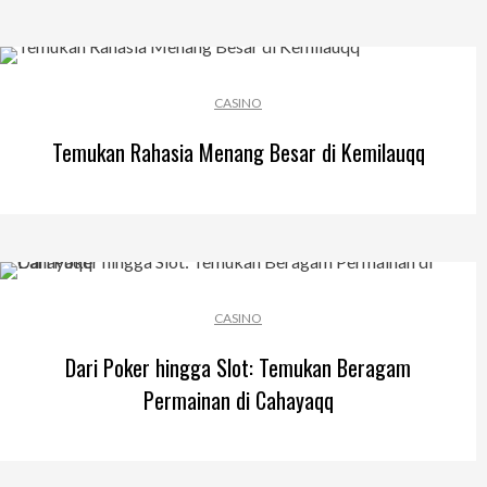
Taruhan Bola
judi bola
mix parlay
CASINO
judi bola
Temukan Rahasia Menang Besar di Kemilauqq
mix parlay
Judi Slot Online
slot gacor hari ini
slot
slot gacor maxwin
slot gacor
CASINO
slot gacor maxwin
Dari Poker hingga Slot: Temukan Beragam
slot
Permainan di Cahayaqq
slot gacor hari ini
slot
slot gacor