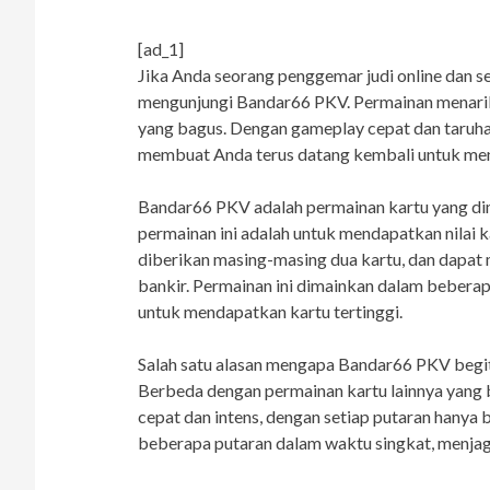
[ad_1]
Jika Anda seorang penggemar judi online dan s
mengunjungi Bandar66 PKV. Permainan menarik i
yang bagus. Dengan gameplay cepat dan taruha
membuat Anda terus datang kembali untuk meno
Bandar66 PKV adalah permainan kartu yang dim
permainan ini adalah untuk mendapatkan nilai ka
diberikan masing-masing dua kartu, dan dapat m
bankir. Permainan ini dimainkan dalam beberap
untuk mendapatkan kartu tertinggi.
Salah satu alasan mengapa Bandar66 PKV begi
Berbeda dengan permainan kartu lainnya yan
cepat dan intens, dengan setiap putaran hanya
beberapa putaran dalam waktu singkat, menjaga