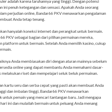
ler adalah karena taruhannya yang tinggi. Dengan potensi
nan ini penuh ketegangan dan sensasi. Apakah Anda seorang
alam perjudian online, Bandar66 PKV menawarkan pengalaman
membuat Anda tetap tenang.
an hanyalah koneksi internet dan perangkat untuk bermain.
6 PKV sebagai bagian dari pilihan permainan mereka,
platform untuk bermain. Setelah Anda memilih kasino, cukup
ermain.
aiknya Anda membiasakan diri dengan aturan mainnya sebelum
tersedia online yang dapat membantu Anda memahami dasar-
 melakukan riset dan mempelajari seluk beluk permainan.
n kartu seru dan serba cepat yang pasti akan membuat Anda
inggi dan imbalan tinggi, Bandar66 PKV menawarkan
 untuk pemain yang mencari tantangan baru. Jadi mengapa
ri ini dan mulailah bermain untuk peluang Anda menang