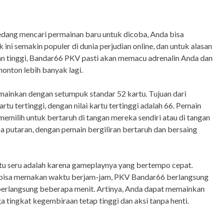
edang mencari permainan baru untuk dicoba, Anda bisa
ni semakin populer di dunia perjudian online, dan untuk alasan
n tinggi, Bandar66 PKV pasti akan memacu adrenalin Anda dan
nton lebih banyak lagi.
ainkan dengan setumpuk standar 52 kartu. Tujuan dari
rtu tertinggi, dengan nilai kartu tertinggi adalah 66. Pemain
emilih untuk bertaruh di tangan mereka sendiri atau di tangan
a putaran, dengan pemain bergiliran bertaruh dan bersaing
tu seru adalah karena gameplaynya yang bertempo cepat.
g bisa memakan waktu berjam-jam, PKV Bandar66 berlangsung
 berlangsung beberapa menit. Artinya, Anda dapat memainkan
 tingkat kegembiraan tetap tinggi dan aksi tanpa henti.