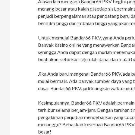
Alasan lain mengapa Bandar66 PKV begitu popu
menang besar atau kalah di setiap sisi, permai
penjudi berpengalaman atau pendatang baru d
berisiko tinggi dan imbalan tinggi yang akan 
Untuk memulai Bandar66 PKV, yang Anda perluk
Banyak kasino online yang menawarkan Bandar6
sehingga Anda dapat dengan mudah menemukan 
buat akun, setorkan sejumlah dana, dan mulai b
Jika Anda baru mengenal Bandar66 PKV, ada b
mulai bermain. Ada banyak sumber daya yang 
dasar Bandar66 PKV, jadi luangkan waktu untuk
Kesimpulannya, Bandar66 PKV adalah permaina
terhibur selama berjam-jam. Dengan taruhan t
pengalaman perjudian mendebarkan yang cocok
menunggu? Bebaskan keseruan Bandar66 PKV ha
besar!