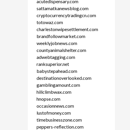
acutedispensary.com
sattamatkanewsblog.com
cryptocurrencytradingcn.com
totowaz.com
charlestonwipesettlement.com
brandfollowmarket.com
weeklyjobnews.com
countyanimalshelter.com
adwebtagging.com
ranksuperior.net
babystepahead.com
destinationoverlooked.com
gamblingamount.com
hillclimbwax.com
hnopse.com
occasionnews.com
lustofmoney.com
timebusinesszone.com
peppers-reflection.com