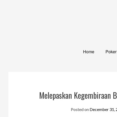
Skip
to
content
Home
Poker
Melepaskan Kegembiraan B
Posted on
December 31, 