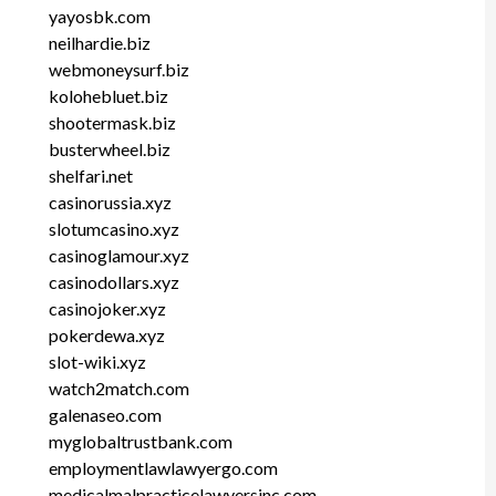
yayosbk.com
neilhardie.biz
webmoneysurf.biz
kolohebluet.biz
shootermask.biz
busterwheel.biz
shelfari.net
casinorussia.xyz
slotumcasino.xyz
casinoglamour.xyz
casinodollars.xyz
casinojoker.xyz
pokerdewa.xyz
slot-wiki.xyz
watch2match.com
galenaseo.com
myglobaltrustbank.com
employmentlawlawyergo.com
medicalmalpracticelawyersinc.com