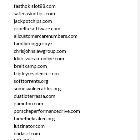
fasthokislot88.com
safecasinotips.com
jackpotchips.com
proelitesoftware.com
allcustomercarenumbers.com
familyblogger.xyz
chrisjohnslawgroup.com
klub-vulcan-online.com
breitkamp.com
tripleyresidence.com
softtorrents.org
somosvulnerables.org
duatloterrassa.com
pamufon.com
porscheperformancedrive.com
tamethekraken.org
lutzinator.com
ondasrl.com