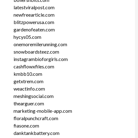
latestviralpost.com
newfreearticle.com
blitzpowerusa.com
gardenofeaten.com
hycys05.com
onemoremilerunning.com
snowboardsteez.com
instagrambioforgirls.com
cashflowxfiles.com
kmbb10.com
getxtrem.com
weactinfo.com
meshingsocial.com
thearguer.com
marketing-mobile-app.com
floralpunchcraft.com
fiasone.com
danktankbattery.com