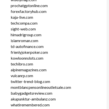
prochatgptonline.com
forexfactoryhub.com
kaja-live.com
techcompa.com
sight-web.com
himadrigroup.com
islamroman.com
td-autofinance.com
frienlyjokerpoker.com
kowloonnslots.com
techibro.com
alpinemagazines.com
vulcanrp.com
twitter-trend-blog.com
montblancpensonlineoutletsale.com
babygadgetsreview.com
akupunktur-ambulanz.com
whatiremembered.com