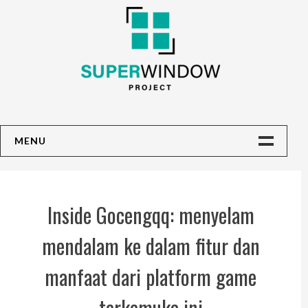
Skip
to
content
MENU
Home
Poker
Inside Gocengqq: menyelam
Slot
mendalam ke dalam fitur dan
Casino
manfaat dari platform game
SBOBET
terkemuka ini
Togel