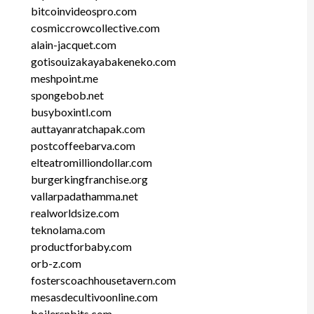
bitcoinvideospro.com
cosmiccrowcollective.com
alain-jacquet.com
gotisouizakayabakeneko.com
meshpoint.me
spongebob.net
busyboxintl.com
auttayanratchapak.com
postcoffeebarva.com
elteatromilliondollar.com
burgerkingfranchise.org
vallarpadathamma.net
realworldsize.com
teknolama.com
productforbaby.com
orb-z.com
fosterscoachhousetavern.com
mesasdecultivoonline.com
boilersnbits.com