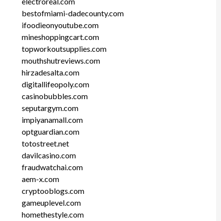
electroreal.com
bestofmiami-dadecounty.com
ifoodieonyoutube.com
mineshoppingcart.com
topworkoutsupplies.com
mouthshutreviews.com
hirzadesalta.com
digitallifeopoly.com
casinobubbles.com
seputargym.com
impiyanamall.com
optguardian.com
totostreet.net
davilcasino.com
fraudwatchai.com
aem-x.com
cryptooblogs.com
gameuplevel.com
homethestyle.com