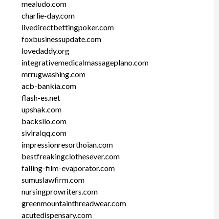
mealudo.com
charlie-day.com
livedirectbettingpoker.com
foxbusinessupdate.com
lovedaddy.org
integrativemedicalmassageplano.com
mrrugwashing.com
acb-bankia.com
flash-es.net
upshak.com
backsilo.com
siviralqq.com
impressionresorthoian.com
bestfreakingclothesever.com
falling-film-evaporator.com
sumuslawfirm.com
nursingprowriters.com
greenmountainthreadwear.com
acutedispensary.com