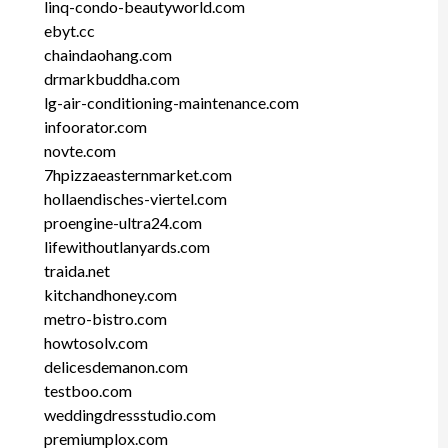
linq-condo-beautyworld.com
ebyt.cc
chaindaohang.com
drmarkbuddha.com
lg-air-conditioning-maintenance.com
infoorator.com
novte.com
7hpizzaeasternmarket.com
hollaendisches-viertel.com
proengine-ultra24.com
lifewithoutlanyards.com
traida.net
kitchandhoney.com
metro-bistro.com
howtosolv.com
delicesdemanon.com
testboo.com
weddingdressstudio.com
premiumplox.com