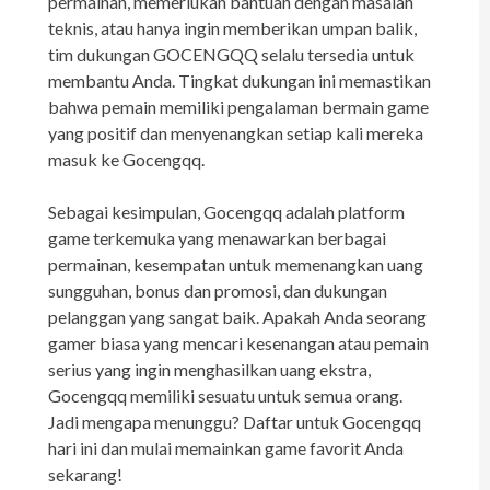
permainan, memerlukan bantuan dengan masalah
slot gacor hari ini
teknis, atau hanya ingin memberikan umpan balik,
tim dukungan GOCENGQQ selalu tersedia untuk
membantu Anda. Tingkat dukungan ini memastikan
bahwa pemain memiliki pengalaman bermain game
yang positif dan menyenangkan setiap kali mereka
masuk ke Gocengqq.
Sebagai kesimpulan, Gocengqq adalah platform
game terkemuka yang menawarkan berbagai
permainan, kesempatan untuk memenangkan uang
sungguhan, bonus dan promosi, dan dukungan
pelanggan yang sangat baik. Apakah Anda seorang
gamer biasa yang mencari kesenangan atau pemain
serius yang ingin menghasilkan uang ekstra,
Gocengqq memiliki sesuatu untuk semua orang.
Jadi mengapa menunggu? Daftar untuk Gocengqq
hari ini dan mulai memainkan game favorit Anda
sekarang!