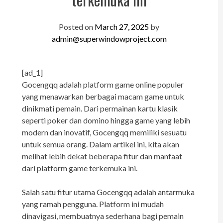
Situs Judi Online
Posted on
March 27, 2025
by
Poker Online
admin@superwindowproject.com
pkv games
pkv
[ad_1]
poker
Gocengqq adalah platform game online populer
yang menawarkan berbagai macam game untuk
poker
dinikmati pemain. Dari permainan kartu klasik
pkv
seperti poker dan domino hingga game yang lebih
pkv
modern dan inovatif, Gocengqq memiliki sesuatu
pkv
untuk semua orang. Dalam artikel ini, kita akan
melihat lebih dekat beberapa fitur dan manfaat
poker
dari platform game terkemuka ini.
poker
poker
Salah satu fitur utama Gocengqq adalah antarmuka
pkv
yang ramah pengguna. Platform ini mudah
dinavigasi, membuatnya sederhana bagi pemain
pkv