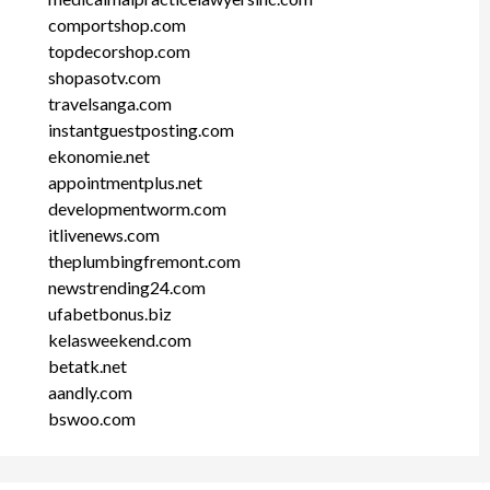
comportshop.com
topdecorshop.com
shopasotv.com
travelsanga.com
instantguestposting.com
ekonomie.net
appointmentplus.net
developmentworm.com
itlivenews.com
theplumbingfremont.com
newstrending24.com
ufabetbonus.biz
kelasweekend.com
betatk.net
aandly.com
bswoo.com