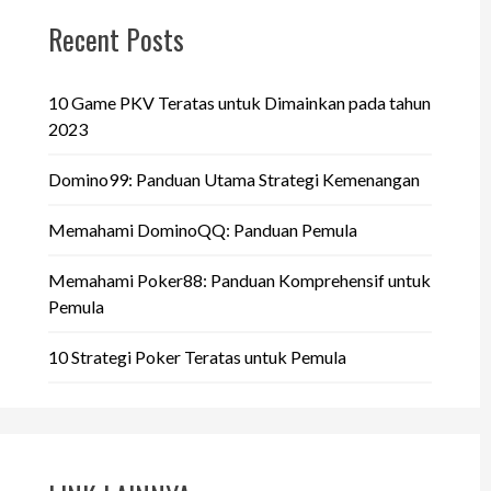
Recent Posts
10 Game PKV Teratas untuk Dimainkan pada tahun
2023
Domino99: Panduan Utama Strategi Kemenangan
Memahami DominoQQ: Panduan Pemula
Memahami Poker88: Panduan Komprehensif untuk
Pemula
10 Strategi Poker Teratas untuk Pemula