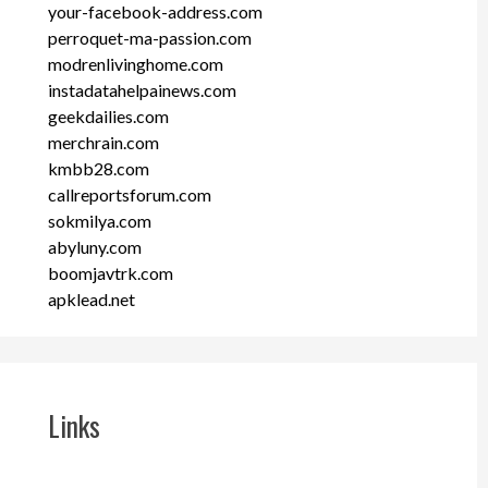
your-facebook-address.com
perroquet-ma-passion.com
modrenlivinghome.com
instadatahelpainews.com
geekdailies.com
merchrain.com
kmbb28.com
callreportsforum.com
sokmilya.com
abyluny.com
boomjavtrk.com
apklead.net
Links