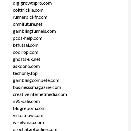
digigrowthpro.com
colttrickle.com
runnerpickfr.com
omnifuture.net
gamblingfunnels.com
pcos-help.com
btfutsal.com
codirop.com
ghosts-uk.net
askdono.com
techonly.top
gamblingcompete.com
businesssmagazine.com
creativeinternetmedia.com
n95-sale.com
blogreborn.com
virtcitnow.com
wiselymap.com
prochatgptonline.com