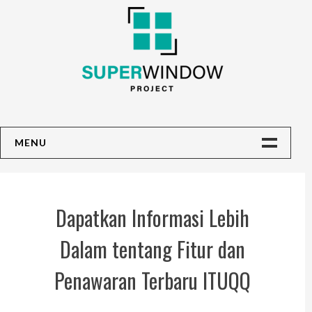
Skip
to
content
MENU
Home
Poker
Dapatkan Informasi Lebih
Slot
Dalam tentang Fitur dan
Casino
Penawaran Terbaru ITUQQ
SBOBET
Togel