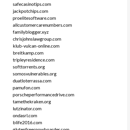
safecasinotips.com
jackpotchips.com
proelitesoftware.com
allcustomercarenumbers.com
familyblogger.xyz
chrisjohnslawgroup.com
klub-vulcan-online.com
breitkamp.com
tripleyresidence.com
softtorrents.org
somosvulnerables.org
duatloterrassa.com
pamufon.com
porscheperformancedrive.com
tamethekraken.org
lutzinator.com
ondasrl.com
blife2016.com
glutenfreesnowboarder.com