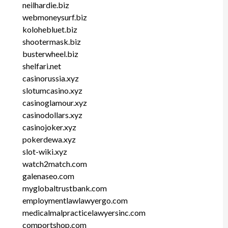
neilhardie.biz
webmoneysurf.biz
kolohebluet.biz
shootermask.biz
busterwheel.biz
shelfari.net
casinorussia.xyz
slotumcasino.xyz
casinoglamour.xyz
casinodollars.xyz
casinojoker.xyz
pokerdewa.xyz
slot-wiki.xyz
watch2match.com
galenaseo.com
myglobaltrustbank.com
employmentlawlawyergo.com
medicalmalpracticelawyersinc.com
comportshop.com