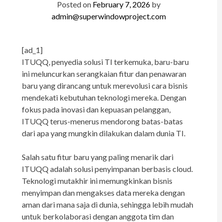
Posted on
February 7, 2026
by
admin@superwindowproject.com
Situs Judi Online
Poker Online
[ad_1]
pkv games
ITUQQ, penyedia solusi TI terkemuka, baru-baru
pkv
ini meluncurkan serangkaian fitur dan penawaran
poker
baru yang dirancang untuk merevolusi cara bisnis
poker
mendekati kebutuhan teknologi mereka. Dengan
fokus pada inovasi dan kepuasan pelanggan,
pkv
ITUQQ terus-menerus mendorong batas-batas
pkv
dari apa yang mungkin dilakukan dalam dunia TI.
pkv
poker
Salah satu fitur baru yang paling menarik dari
ITUQQ adalah solusi penyimpanan berbasis cloud.
poker
Teknologi mutakhir ini memungkinkan bisnis
poker
menyimpan dan mengakses data mereka dengan
pkv
aman dari mana saja di dunia, sehingga lebih mudah
pkv
untuk berkolaborasi dengan anggota tim dan