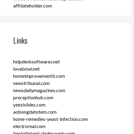
affiliateholder.com
Links
helpdesksoftwares.net
lovabowl.net
homeimprovementit.com
newstribunal.com
newsdailymagazines.com
preceptionhub.com
yeezislides.com
aobongdatotem.com
home-remedies-yeast-infection.com
electroreal.com
bestofmiami-dadecounty.com