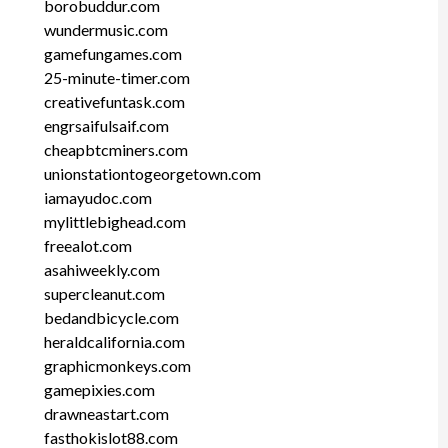
borobuddur.com
wundermusic.com
gamefungames.com
25-minute-timer.com
creativefuntask.com
engrsaifulsaif.com
cheapbtcminers.com
unionstationtogeorgetown.com
iamayudoc.com
mylittlebighead.com
freealot.com
asahiweekly.com
supercleanut.com
bedandbicycle.com
heraldcalifornia.com
graphicmonkeys.com
gamepixies.com
drawneastart.com
fasthokislot88.com