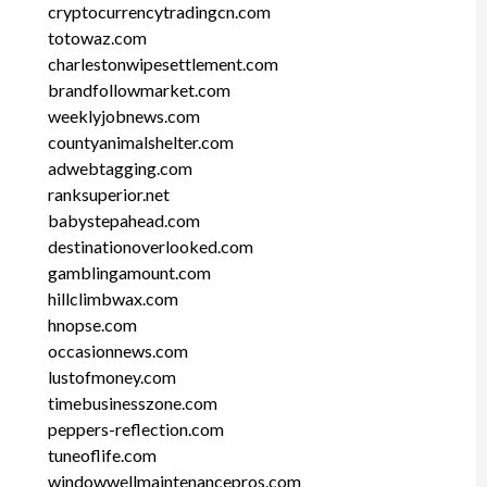
cryptocurrencytradingcn.com
totowaz.com
charlestonwipesettlement.com
brandfollowmarket.com
weeklyjobnews.com
countyanimalshelter.com
adwebtagging.com
ranksuperior.net
babystepahead.com
destinationoverlooked.com
gamblingamount.com
hillclimbwax.com
hnopse.com
occasionnews.com
lustofmoney.com
timebusinesszone.com
peppers-reflection.com
tuneoflife.com
windowwellmaintenancepros.com