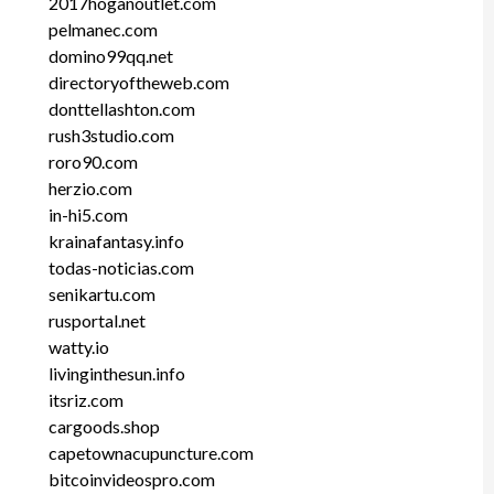
2017hoganoutlet.com
pelmanec.com
domino99qq.net
directoryoftheweb.com
donttellashton.com
rush3studio.com
roro90.com
herzio.com
in-hi5.com
krainafantasy.info
todas-noticias.com
senikartu.com
rusportal.net
watty.io
livinginthesun.info
itsriz.com
cargoods.shop
capetownacupuncture.com
bitcoinvideospro.com