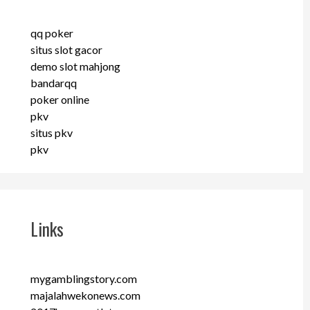
qq poker
situs slot gacor
demo slot mahjong
bandarqq
poker online
pkv
situs pkv
pkv
Links
mygamblingstory.com
majalahwekonews.com