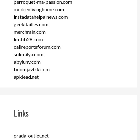
perroquet-ma-passion.com
modrenlivinghome.com
instadatahelpainews.com
geekdailies.com
merchrain.com
kmbb28.com
callreportsforum.com
sokmilya.com
abyluny.com
boomjavtrk.com
apklead.net
Links
prada-outlet.net