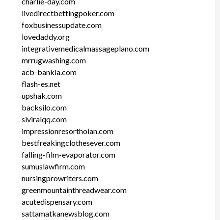
charlie-day.com
livedirectbettingpoker.com
foxbusinessupdate.com
lovedaddy.org
integrativemedicalmassageplano.com
mrrugwashing.com
acb-bankia.com
flash-es.net
upshak.com
backsilo.com
siviralqq.com
impressionresorthoian.com
bestfreakingclothesever.com
falling-film-evaporator.com
sumuslawfirm.com
nursingprowriters.com
greenmountainthreadwear.com
acutedispensary.com
sattamatkanewsblog.com